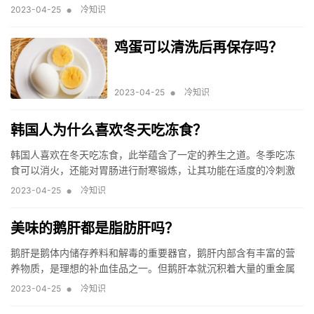
兴蕖五种蔬菜。
•
2023-04-25
冷知识
鸡蛋可以清洗后再保存吗？
•
2023-04-25
冷知识
韩国人为什么喜欢冬天吃冻食？
韩国人喜欢在冬天吃冻食，此举蕴含了一定的养生之道。冬季吃冻
食可以消火，还能对胃肠进行耐寒锻炼，让其功能在适度的冷刺激
下逐渐得到加强，增强免疫功能。
•
2023-04-25
冷知识
美味的鹅肝都是脂肪肝吗？
鹅肝是鹅体内储存养料和解毒的重要器官，鹅肝内部含有丰富的营
养物质，是理想的补血佳品之一。但鹅肝本就沉积着大量的重金属
等有害物质，不适合长期食用，脂肪肝患者更应该对其保持距离。
•
2023-04-25
冷知识