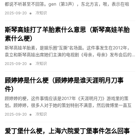
都说不听甚至不回答。gen（第3声），东北方言，哏，表示在咀
嚼…
•
2025-09-20
冷知识
斯琴高娃打了羊胎素什么意思（斯琴高娃羊胎
素什么梗）
斯琴高娃羊胎素，是娱乐圈“互撕”名场面。这件事发生在2012年，
袁立和斯琴高娃出席她们主演的电视剧《母亲，母亲》发布会后的…
•
2025-09-20
冷知识
顾婷婷是什么梗（顾婷婷是谁天涯明月刀事
件）
顾婷婷的梗，这件事情应该是2017年《天涯明月刀》游戏里的策
划。顾婷婷，很多人对于她的策划特别不满意，然后微博里一直互
撕…
•
2025-09-20
冷知识
爱丁堡什么梗，上海六院爱丁堡事件怎么回事