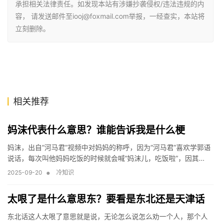
承担相关法律责任。如发现本站有涉嫌抄袭侵权/违法违规的内
容， 请发送邮件至iooj@foxmail.com举报，一经查实，本站将
立刻删除。
相关推荐
妈沫代表什么意思？谁能告诉我是什么梗
妈沫，出自“河马君”视频中对妈妈的称呼，因为“河马君”喜欢学郭语
说话，每次叫他妈妈吃饭的时候就会喊“妈沫儿，吃饭啦”，因其…
•
2025-09-20
冷知识
太哏了是什么意思东？要看是东北还是天津话
东北话这人太哏了意思就是说，无论怎么说怎么劝一个人，那个人