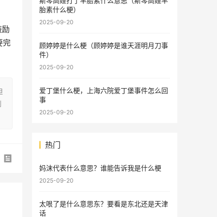
斯琴高娃打了羊胎素什么意思（斯琴高娃羊
胎素什么梗）
2025-09-20
鼓励
要完
顾婷婷是什么梗（顾婷婷是谁天涯明月刀事
件）
2025-09-20
爱丁堡什么梗，上海六院爱丁堡事件怎么回
担
事
删
2025-09-20
热门
妈沫代表什么意思？谁能告诉我是什么梗
2025-09-20
太哏了是什么意思东？要看是东北还是天津
话