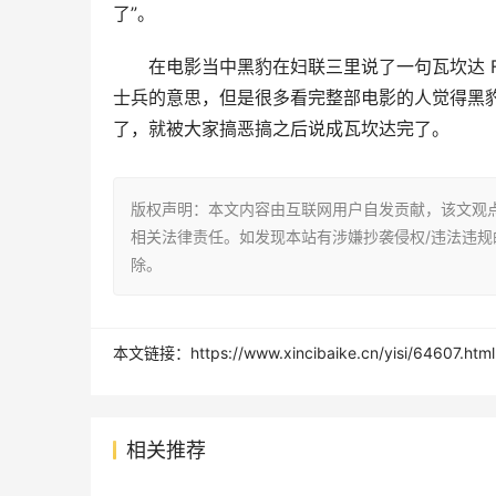
了”。
在
电影
当中黑豹在妇联三里说了一句瓦坎达 F
士兵的意思，但是很多看完整部
电影
的人觉得黑
了，就被大家搞恶搞之后说成瓦坎达完了。
版权声明：本文内容由互联网用户自发贡献，该文观
相关法律责任。如发现本站有涉嫌抄袭侵权/违法违规的内容
除。
本文链接：https://www.xincibaike.cn/yisi/64607.html
相关推荐