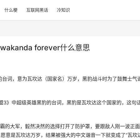
什么梗
互联网黑话
冷知识
kanda forever什么意思
的台词，意为瓦坎达（国家名）万岁，黑豹战斗时为了鼓舞士气
《复仇者联盟3》中‌‌‌‌‌‌超级英雄黑豹的台词，黑豹是瓦坎达这个国家的，这
灭霸的大军，毅然决然的选择打开了防护罩，要跟敌人刚一波正
er！”，愿意是瓦坎达万岁，结果被强大的中文谐音一下就变成了“瓦坎