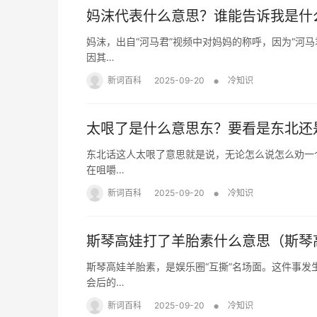
妈沫代表什么意思？谁能告诉我是什
妈沫，出自“河马君”视频中对妈妈的称呼，因为“河
因其…
•
新词百科
2025-09-20
冷知识
太哏了是什么意思东？要看是东北还
东北话这人太哏了意思就是说，无论怎么说怎么劝一
在咀嚼…
•
新词百科
2025-09-20
冷知识
斯琴高娃打了羊胎素什么意思（斯琴
斯琴高娃羊胎素，是娱乐圈“互撕”名场面。这件事发
会后的…
•
新词百科
2025-09-20
冷知识