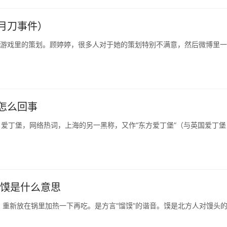
月刀事件）
》游戏里的策划。顾婷婷，很多人对于她的策划特别不满意，然后微博里一
怎么回事
。爱丁堡，网络热词，上海的另一黑称，又作“东方爱丁堡”（与英国爱丁堡
6馍是什么意思
，重新放在锅里加热一下再吃。是方言“馏馍”的谐音。馍是北方人对馒头