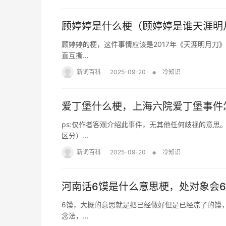
顾婷婷是什么梗（顾婷婷是谁天涯明
顾婷婷的梗，这件事情应该是2017年《天涯明月刀
直互撕…
•
新词百科
2025-09-20
冷知识
爱丁堡什么梗，上海六院爱丁堡事件
ps:仅作者客观介绍此事件，无其他任何歧视的意思
区分）…
•
新词百科
2025-09-20
冷知识
河南话6馍是什么意思梗，处对象会
6馍，大概的意思就是把已经做好但是已经凉了的馍
念法，…