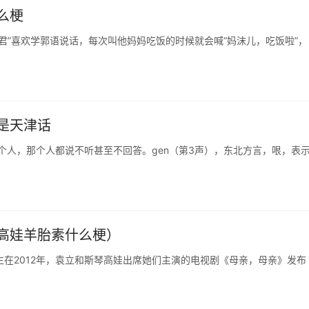
么梗
马君”喜欢学郭语说话，每次叫他妈妈吃饭的时候就会喊“妈沫儿，吃饭啦”，
是天津话
个人，那个人都说不听甚至不回答。gen（第3声），东北方言，哏，表
高娃羊胎素什么梗）
生在2012年，袁立和斯琴高娃出席她们主演的电视剧《母亲，母亲》发布