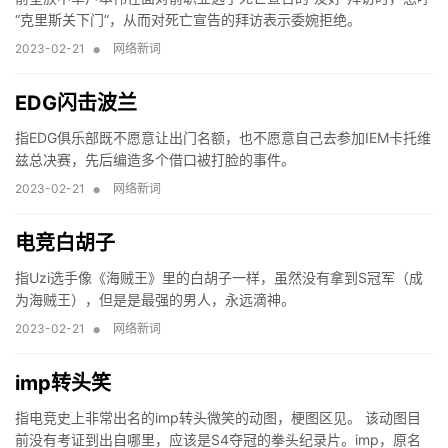
“克里斯关下门”，从而对死亡宣告的拜访表示委婉拒绝。
•
2023-02-21
网络新词
EDG闪击波兰
指EDG俱乐部既不愿意让出门名额，也不愿意自己去参加IEM卡托维
兹总决赛，先后编造多个借口被打脸的事件。
•
2023-02-21
网络新词
电竞白胡子
指Uzi选手像《海贼王》里的白胡子一样，虽然没有拿到S冠军（成
为海贼王），但是是最强的男人，永远滴神。
•
2023-02-21
网络新词
imp转头笑
指电竞史上非常出名的imp转头微笑的动图，梗图区见。 该动图目
前没有考证到出自哪里，应该是S4夺冠的拳头纪录片。imp，原名