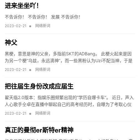
进来坐坐吖！
不告诉你！ 不告诉你！ 发展 不告诉你！
•
2023-02-21
网络新词
神父
黑梗，意思是神的父亲，多指前SKT的ADBang。 此梗火起来是因
为另一个梗“乌兹，永远滴神”，而一些黑粉认为Uzi不配当神，于是
绞尽脑汁去找了不少韩国选手，来证明他们比Uzi强，其中一个大家
•
2023-02-21
网络新词
公认的，就是前
把往届生身份改成应届生
翟天临2.0版本：指娱乐圈频繁出现的“学历自爆卡车”。 近日，声入
人心歌手仝卓在直播中聊起自己的高考经历时，自曝为了考取心仪
的学校，通过一些手段把自己往届生的身份改成了应届生。
•
2023-02-21
网络新词
真正的曼彻er斯特er精神