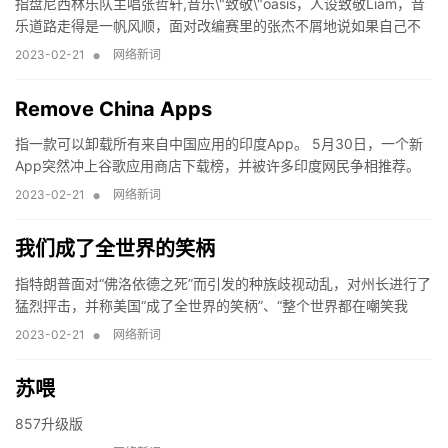
指盘尼西林乐队主唱张哲轩,音乐\"致敬\"oasis，人设致敬Liam，音
乐道路走得是一帆风顺，面对改编赛里的张杰不屑地说如果自己不
可能唱张杰的歌来标榜自己很摇滚，一边在总决赛里跟娜娜合作演
•
2023-02-21
网络新词
奏Oasis名曲《Don\'t
Remove China Apps
指一款可以卸载所有来自中国应用的印度App。 5月30日，一个新
App突然冲上谷歌应用商店下载榜，并被许多印度网民争相推荐。
而这款应用的功能只有一个——帮你找到手机里安装的“中国应用”，
•
2023-02-21
网络新词
并允许你一键删
我们成了全世界的笑柄
指特朗普面对“佛洛依德之死”而引发的种族歧视动乱，对州长进行了
猛烈抨击，并称美国“成了全世界的笑柄”、“整个世界都在嘲笑我
们”。
•
2023-02-21
网络新词
苏喂
857升级版