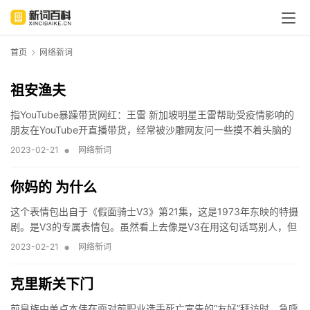
首页
网络新词
祖安渔夫
指YouTube暴躁带货网红：王雷 新加坡明星王雷帮助受疫情影响的
朋友在YouTube开直播带货，经常被沙雕网友问一些摸不着头脑的
问题，化身暴躁老哥自称林北（闽南话中“你爸”的意思）向网友发出
•
2023-02-21
网络新词
祖安问候，节目
你妈的 为什么
这个表情包出自于《假面骑士V3》第21集，这是1973年东映的特摄
剧。是V3的专属表情包。虽然看上去像是V3在用这句话骂别人，但
是作为正义英雄的形象，V3是不会爆这样的粗口的，但是这个极具
•
2023-02-21
网络新词
画面感的动作和配文好像
克里斯关下门
前皇族中单卢本伟在面对前职业选手死亡宣告的“友好”拜访时，急呼