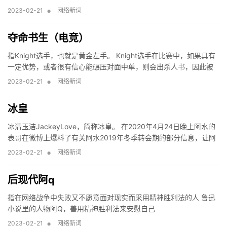
具晟彬，是一位非常出众的ADC选手，在S4的三星白拿到了世界冠
•
2023-02-21
网络新词
军。2014年11月28日
夺命书生（电竞）
指Knight选手，也就是黄金左手。 Knight选手在比赛中，如果具有
一定优势，或者很有信心能碾压对面中单，则会出杀人书，因此被
称为“夺命书生”。
•
2023-02-21
网络新词
冰皇
冰清玉洁JackeyLove，简称冰皇。 在2020年4月24日晚上阿水的
表哥在微博上爆料了有关阿水2019年冬季转会期的部分信息，让阿
水和他的表哥成为众矢之的，认为在转会期的操作导致阿水最终离
•
2023-02-21
网络新词
开IG战队，同时又给
后现代阿q
指在网络战争中失败又不愿意面对现实而采用精神胜利法的人 鲁迅
小说里的人物阿Q，善用精神胜利法来安慰自己
•
2023-02-21
网络新词